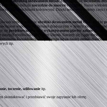
ującą się
obróbką skrawaniem metali
. Zajmujemy się
toczeniem, fr
 wszelkiego rodzaju
narzędzia do maszyn
i urządzeń. Nasze wielole
 innymi nawierzchniami kolejowymi. Dzięki temu wykonujemy części d
doświadczenie w zakresie
obróbki skrawaniem metali CNC
a także
p
awiązanie współpracy z firmami działającymi w branży motoryzacyjn
je się
projektowaniem
oraz
wykonywaniem placów zabaw
dla dzie
zych możliwości do potrzeb klienta. Staramy się ciągle rozwijać ora
 z formularza kontaktowego znajdującego się na naszej stronie. Nasz
owych itp.
nie, toczenie, szlifowanie
itp.
mi skontaktować i przedstawić swoje zapytanie lub ofertę.