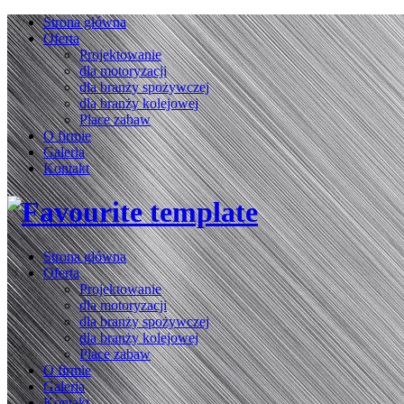
Strona główna
Oferta
Projektowanie
dla motoryzacji
dla branży spożywczej
dla branży kolejowej
Place zabaw
O firmie
Galeria
Kontakt
Strona główna
Oferta
Projektowanie
dla motoryzacji
dla branży spożywczej
dla branży kolejowej
Place zabaw
O firmie
Galeria
Kontakt