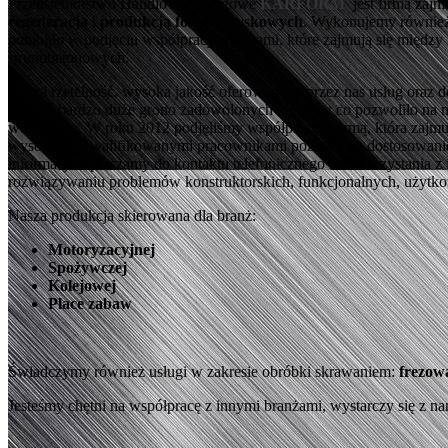
Przedsiębiorstwo Handlowo Usługowe
KARFORM
jest firmą zajm
regeneracją
i
produkcją form wtryskowych
. Wykonujemy również
pomogło w podjęciu współpracy z firmami, które zajmują się między
strunobetonowych.
Nasza rzetelność, wysoka jakość oferowanych przez nas usług oraz 
zdobyć bardzo duże grono zadowolonych klientów co pozwoliło na n
wtryskowe. W roku 2012 podjęliśmy współpracę z firmą, która zajmu
wysoko wykwalifikowanymi pracownikami pozwala na dostosowanie nas
informacji zapraszamy do kontaktu telefonicznego lub skorzystania
rozwiązywaniu problemów konstruktorskich, funkcjonalnych, użytk
Nasza produkcja skierowana dla branż:
Motoryzacyjnej
Spożywczej
Kolejowej
Place zabaw
Świadczymy również usługi w zakresie obróbki skrawaniem:
frezowa
Jesteśmy chętni na współpracę z innymi branżami, wystarczy się z na