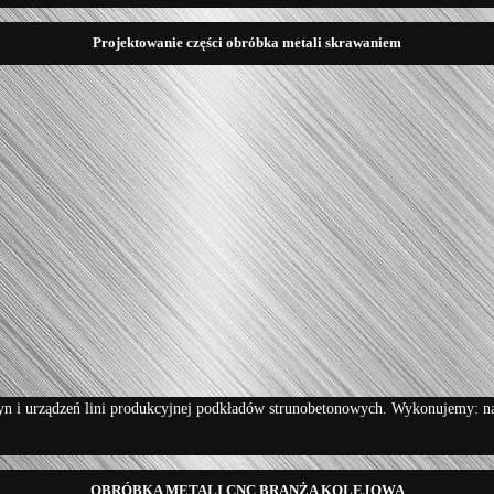
Projektowanie części obróbka metali skrawaniem
 i urządzeń lini produkcyjnej podkładów strunobetonowych. Wykonujemy: nakrę
OBRÓBKA METALI CNC BRANŻA KOLEJOWA