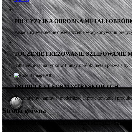
PRECYZYJNA OBRÓBKA METALI OBRÓB
Posiadamy wieloletnie doświadczenie w wykonywaniu precyz
TOCZENIE FREZOWANIE SZLIFOWANIE 
Kilkanaście lat na rynku w branży obróbki metali pozwala być 
PRODUCENT FORM WTRYSKOWYCH
Wykonujemy: naprawa, modernizacja, projektowanie i produkcj
Strona główna
KARFORM - OBRÓBKA SKRAWANIEM METALI - SZLIF