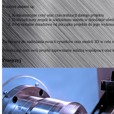
Naszymi atutami są:
Konkurencyjne ceny oraz czas realizacji danego projektu
Doświadczony zespół w wieloletnim stażem w dziedzinie obr
Profesjonalne doradztwo od początku projektu do jego wykona
Zachęcamy do nadsyłania swoich rysunków oraz modeli 3D w celu o
Powierzając nam swój projekt zapewniamy solidną współpracę oraz k
Przejrzyj