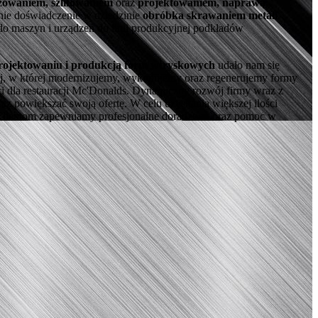
ezowaniem, szlifowaniem
oraz
projektowaniem, naprawą,
tnie doświadczenie w dziedzinie
obróbka skrawaniem metali
o maszyn i urządzeń do linii produkcyjnej podkładów
rojektowaniu i produkcją form wtryskowych
udało nam się
ej, w której modernizujemy, wykonujemy oraz regenerujemy formy
ci dla restauracji Mc'Donalds. Dynamiczny rozwój firmy wraz z
z powiększać swoją ofertę. W celu uzyskania większej ilości
ym Klientom zapewniamy profesjonalne doradztwo oraz pomoc w