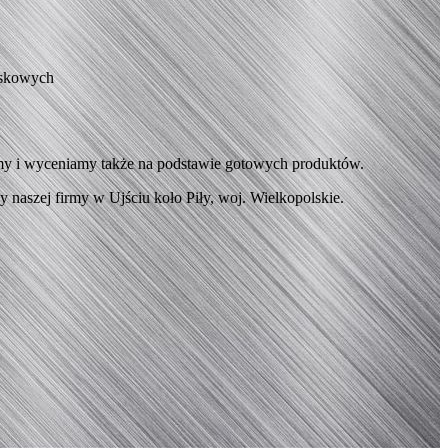
yskowych
emy i wyceniamy także na podstawie gotowych produktów.
 naszej firmy w Ujściu koło Piły, woj. Wielkopolskie.