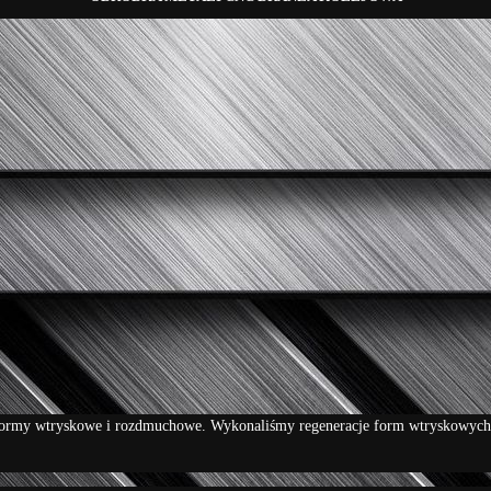
ormy wtryskowe i rozdmuchowe. Wykonaliśmy regeneracje form wtryskowych 