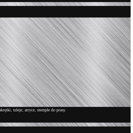
tki, tuleje, atryce, stemple do prasy.