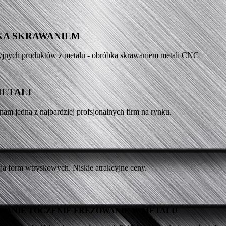
KA SKRAWANIEM
yjnych produktów z metalu - obróbka skrawaniem metali CNC
METALI
nam jedną z najbardziej profsjonalnych firm na rynku.
a form wtryskowych. Niskie atrakcyjne ceny.
OWANIE TOCZENIE FREZOWANIE W METALU