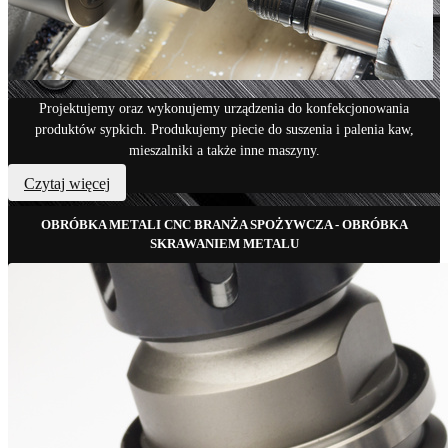
Projektujemy oraz wykonujemy urządzenia do konfekcjonowania
produktów sypkich. Produkujemy piecie do suszenia i palenia kaw,
mieszalniki a także inne maszyny.
Czytaj więcej
OBRÓBKA METALI CNC BRANŻA SPOŻYWCZA - OBRÓBKA
SKRAWANIEM METALU