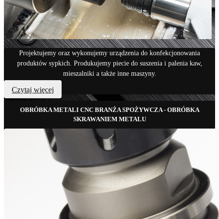
Projektujemy oraz wykonujemy urządzenia do konfekcjonowania
produktów sypkich. Produkujemy piecie do suszenia i palenia kaw,
mieszalniki a także inne maszyny.
Czytaj więcej
OBRÓBKA METALI CNC BRANŻA SPOŻYWCZA - OBRÓBKA
SKRAWANIEM METALU