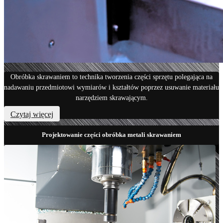
Obróbka skrawaniem to technika tworzenia części sprzętu polegająca na
nadawaniu przedmiotowi wymiarów i kształtów poprzez usuwanie materiału
narzędziem skrawającym.
Czytaj więcej
Projektowanie części obróbka metali skrawaniem