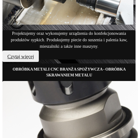
Projektujemy oraz wykonujemy urządzenia do konfekcjonowania
produktów sypkich. Produkujemy piecie do suszenia i palenia kaw,
mieszalniki a także inne maszyny.
Czytaj więcej
OBRÓBKA METALI CNC BRANŻA SPOŻYWCZA - OBRÓBKA
SKRAWANIEM METALU