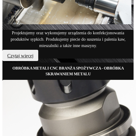
Projektujemy oraz wykonujemy urządzenia do konfekcjonowania
produktów sypkich. Produkujemy piecie do suszenia i palenia kaw,
mieszalniki a także inne maszyny.
Czytaj więcej
OBRÓBKA METALI CNC BRANŻA SPOŻYWCZA - OBRÓBKA
SKRAWANIEM METALU