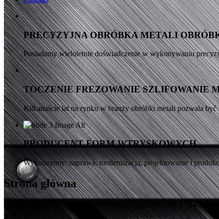
PRECYZYJNA OBRÓBKA METALI OBRÓB
Posiadamy wieloletnie doświadczenie w wykonywaniu precyz
TOCZENIE FREZOWANIE SZLIFOWANIE 
Kilkanaście lat na rynku w branży obróbki metali pozwala być 
PRODUCENT FORM WTRYSKOWYCH
Wykonujemy: naprawa, modernizacja, projektowanie i produkcj
Strona główna
KARFORM - OBRÓBKA SKRAWANIEM METALI - SZLIF