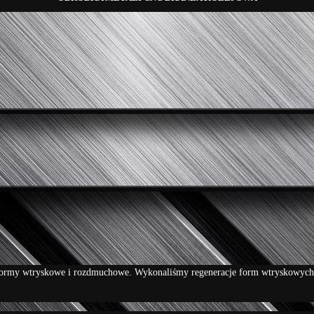
ormy wtryskowe i rozdmuchowe. Wykonaliśmy regeneracje form wtryskowych 