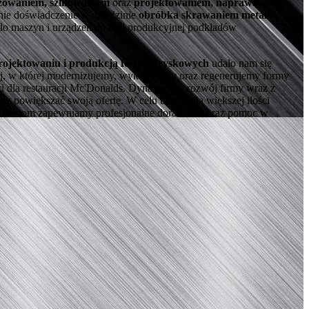
ezowaniem, szlifowaniem
oraz
projektowaniem, naprawą,
tnie doświadczenie w dziedzinie
obróbka skrawaniem metali
o maszyn i urządzeń do linii produkcyjnej podkładów
rojektowaniu i produkcją form wtryskowych
udało nam się
ej, w której modernizujemy, wykonujemy oraz regenerujemy formy
ci dla restauracji Mc'Donalds. Dynamiczny rozwój firmy wraz z
z powiększać swoją ofertę. W celu uzyskania większej ilości
ym Klientom zapewniamy profesjonalne doradztwo oraz pomoc w