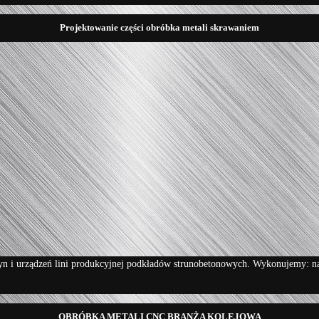
Projektowanie części obróbka metali skrawaniem
 i urządzeń lini produkcyjnej podkładów strunobetonowych. Wykonujemy: nakrę
OBRÓBKA METALI CNC BRANŻA KOLEJOWA