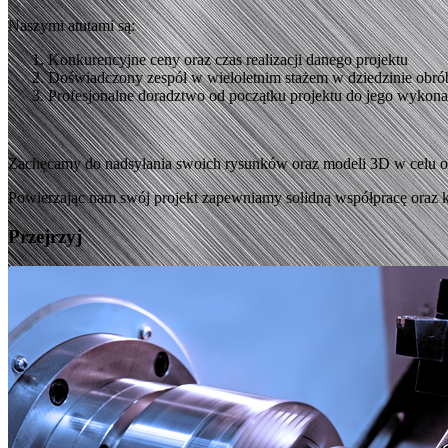
Naszymi atutami są:
Konkurencyjne ceny oraz czas realizacji danego projektu
Doświadczony zespół w wieloletnim stażem w dziedzinie obr
Profesjonalne doradztwo od początku projektu do jego wykona
Zachęcamy do nadsyłania swoich rysunków oraz modeli 3D w celu o
Powierzając nam swój projekt zapewniamy solidną współpracę oraz k
Przejrzyj