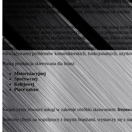
Przedsiębiorstwo Handlowo Usługowe
KARFORM
jest firmą zajm
regeneracją
i
produkcją form wtryskowych
. Wykonujemy również
pomogło w podjęciu współpracy z firmami, które zajmują się między
strunobetonowych.
Nasza rzetelność, wysoka jakość oferowanych przez nas usług oraz 
zdobyć bardzo duże grono zadowolonych klientów co pozwoliło na n
wtryskowe. W roku 2012 podjęliśmy współpracę z firmą, która zajmu
wysoko wykwalifikowanymi pracownikami pozwala na dostosowanie nas
informacji zapraszamy do kontaktu telefonicznego lub skorzystania
rozwiązywaniu problemów konstruktorskich, funkcjonalnych, użytk
Nasza produkcja skierowana dla branż:
Motoryzacyjnej
Spożywczej
Kolejowej
Place zabaw
Świadczymy również usługi w zakresie obróbki skrawaniem:
frezowa
Jesteśmy chętni na współpracę z innymi branżami, wystarczy się z na