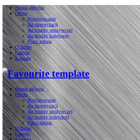
Strona główna
Oferta
Projektowanie
dla motoryzacji
dla branży spożywczej
dla branży kolejowej
Place zabaw
O firmie
Galeria
Kontakt
Strona główna
Oferta
Projektowanie
dla motoryzacji
dla branży spożywczej
dla branży kolejowej
Place zabaw
O firmie
Galeria
Kontakt