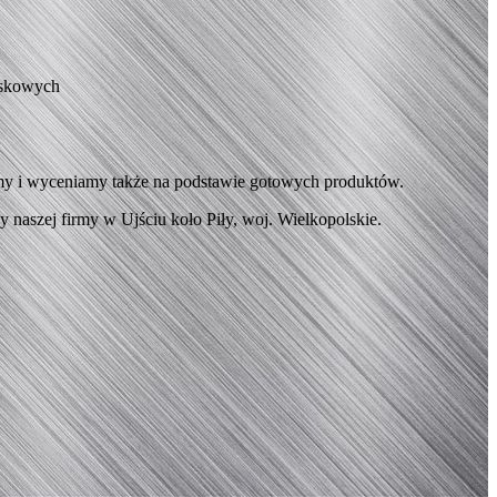
yskowych
emy i wyceniamy także na podstawie gotowych produktów.
 naszej firmy w Ujściu koło Piły, woj. Wielkopolskie.