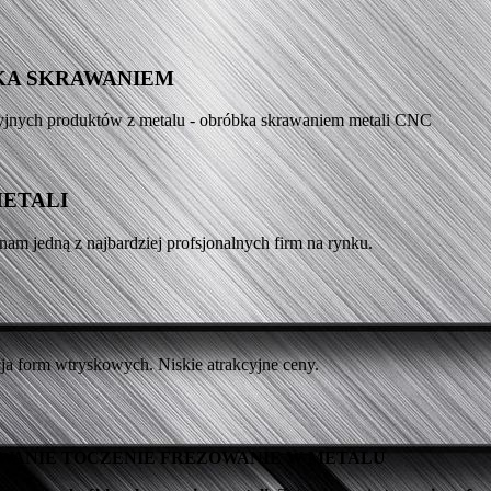
KA SKRAWANIEM
yjnych produktów z metalu - obróbka skrawaniem metali CNC
METALI
nam jedną z najbardziej profsjonalnych firm na rynku.
a form wtryskowych. Niskie atrakcyjne ceny.
OWANIE TOCZENIE FREZOWANIE W METALU