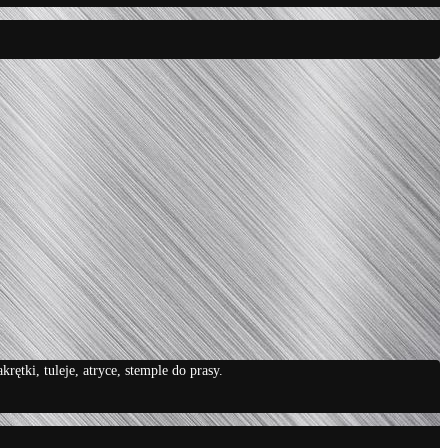
tki, tuleje, atryce, stemple do prasy.