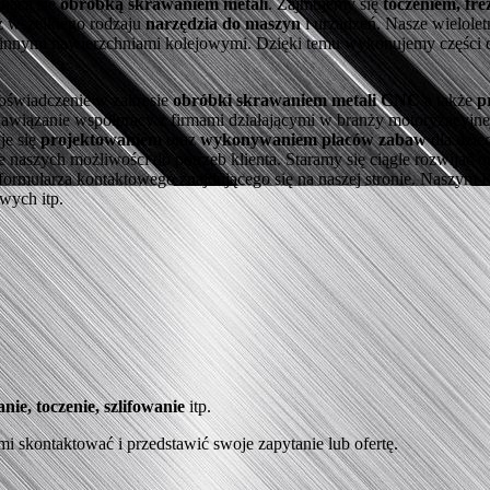
ującą się
obróbką skrawaniem metali
. Zajmujemy się
toczeniem, fr
 wszelkiego rodzaju
narzędzia do maszyn
i urządzeń. Nasze wielole
 innymi nawierzchniami kolejowymi. Dzięki temu wykonujemy części d
doświadczenie w zakresie
obróbki skrawaniem metali CNC
a także
p
awiązanie współpracy z firmami działającymi w branży motoryzacyjn
je się
projektowaniem
oraz
wykonywaniem placów zabaw
dla dzie
zych możliwości do potrzeb klienta. Staramy się ciągle rozwijać ora
 z formularza kontaktowego znajdującego się na naszej stronie. Nasz
owych itp.
nie, toczenie, szlifowanie
itp.
mi skontaktować i przedstawić swoje zapytanie lub ofertę.