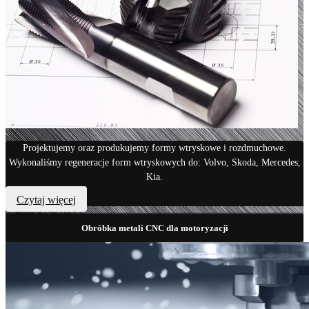
Projektujemy oraz produkujemy formy wtryskowe i rozdmuchowe.
Wykonaliśmy regeneracje form wtryskowych do: Volvo, Skoda, Mercedes,
Kia.
Czytaj więcej
Obróbka metali CNC dla motoryzacji