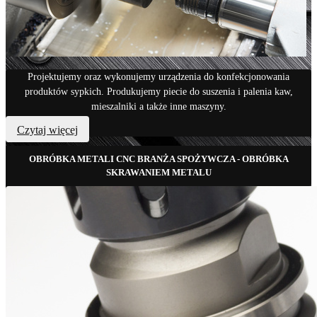
Projektujemy oraz wykonujemy urządzenia do konfekcjonowania
produktów sypkich. Produkujemy piecie do suszenia i palenia kaw,
mieszalniki a także inne maszyny.
Czytaj więcej
OBRÓBKA METALI CNC BRANŻA SPOŻYWCZA - OBRÓBKA
SKRAWANIEM METALU