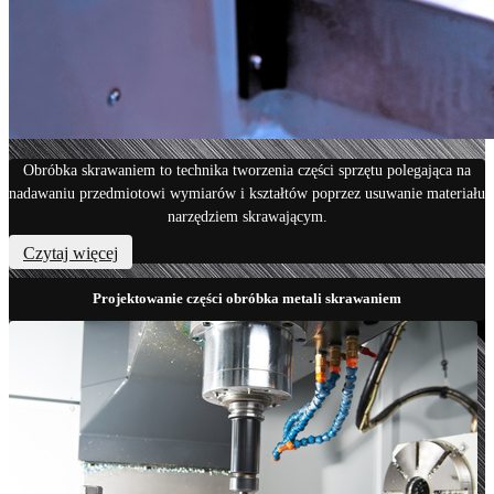
Obróbka skrawaniem to technika tworzenia części sprzętu polegająca na
nadawaniu przedmiotowi wymiarów i kształtów poprzez usuwanie materiału
narzędziem skrawającym.
Czytaj więcej
Projektowanie części obróbka metali skrawaniem